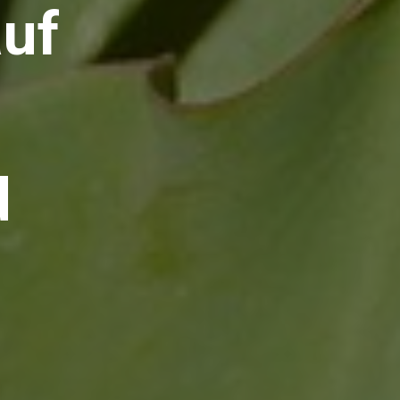
auf
d