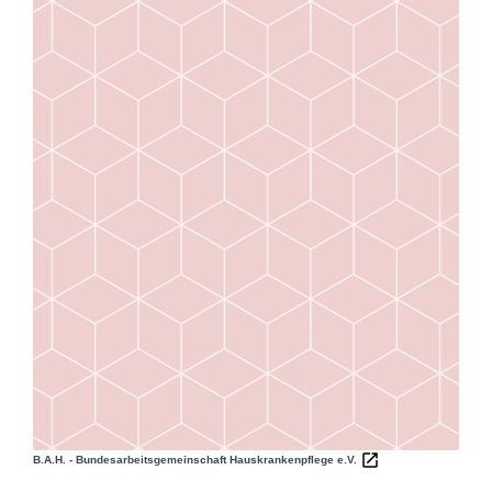
B.A.H. - Bundesarbeitsgemeinschaft Hauskrankenpflege e.V.