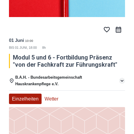
favorite_border
01 Juni
10:00
BIS
01 JUNI, 18:00
8h
Modul 5 und 6 - Fortbildung Präsenz
"von der Fachkraft zur Führungskraft"
B.A.H. - Bundesarbeitsgemeinschaft
Hauskrankenpflege e.V.
Einzelheiten
Wetter