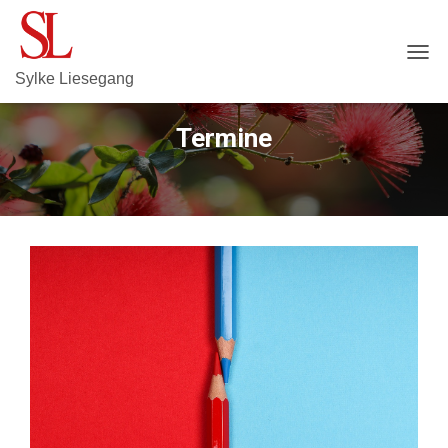
N
Sylke Liesegang
A
V
I
Termine
G
A
T
I
O
N
U
M
S
C
H
A
L
T
E
N